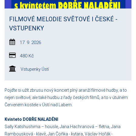
FILMOVÉ MELODIE SVĚTOVÉ I ČESKÉ -
VSTUPENKY
17. 9. 2026
480 Kč
Vstupenky Ústí
Pojďte si užít zbrusu nový koncert plný aranží filmové hudby, a to
nejen světové, ale také hudbu z řady českých filmů, a to v útulném
Červeném kostele v Ústí nad Labem.
Kvinteto DOBŘE NALADĚNI
Sally Katshushima – housle, Jana Hachranová – flétna, Jana
Rambousková - klavír, Jan Čoňka - kytara, Václav Hořák -