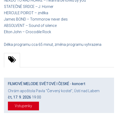
NĚKDO TO RÁD HORKÉ – I wanna be loved by you
STATEČNÉ SRDCE – J. Horner
HERCULE POIROT – znělka
James BOND – Tommorow never dies
ABSOLVENT – Sound of silence
Elton John – Crocodile Rock
Délka programu cca 65 minut, změna programu vyhrazena
FILMOVÉ MELODIE SVĚTOVÉ I ČESKÉ - koncert
Chrám apoštola Pavla "Červený kostel", Ústí nad Labem
čt, 17. 9. 2026
19:00
Vstupenky