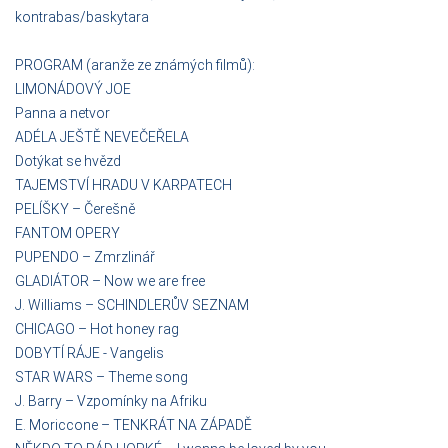
kontrabas/baskytara
PROGRAM (aranže ze známých filmů):
LIMONÁDOVÝ JOE
Panna a netvor
ADÉLA JEŠTĚ NEVEČEŘELA
Dotýkat se hvězd
TAJEMSTVÍ HRADU V KARPATECH
PELÍŠKY – Čerešně
FANTOM OPERY
PUPENDO – Zmrzlinář
GLADIÁTOR – Now we are free
J. Williams – SCHINDLERŮV SEZNAM
CHICAGO – Hot honey rag
DOBYTÍ RÁJE - Vangelis
STAR WARS – Theme song
J. Barry – Vzpomínky na Afriku
E. Moriccone – TENKRÁT NA ZÁPADĚ