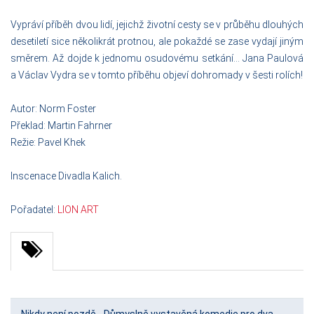
Vypráví příběh dvou lidí, jejichž životní cesty se v průběhu dlouhých
desetiletí sice několikrát protnou, ale pokaždé se zase vydají jiným
směrem. Až dojde k jednomu osudovému setkání… Jana Paulová
a Václav Vydra se v tomto příběhu objeví dohromady v šesti rolích!
Autor: Norm Foster
Překlad: Martin Fahrner
Režie: Pavel Khek
Inscenace Divadla Kalich.
Pořadatel:
LION ART
Nikdy není pozdě - Důmyslně vystavěná komedie pro dva