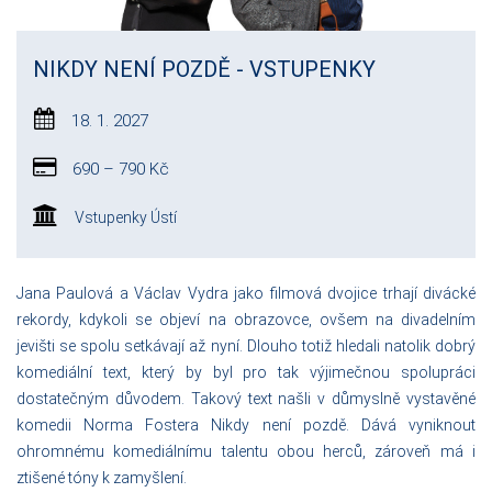
NIKDY NENÍ POZDĚ - VSTUPENKY
18. 1. 2027
690 – 790 Kč
Vstupenky Ústí
Jana Paulová a Václav Vydra jako filmová dvojice trhají divácké
rekordy, kdykoli se objeví na obrazovce, ovšem na divadelním
jevišti se spolu setkávají až nyní. Dlouho totiž hledali natolik dobrý
komediální text, který by byl pro tak výjimečnou spolupráci
dostatečným důvodem. Takový text našli v důmyslně vystavěné
komedii Norma Fostera Nikdy není pozdě. Dává vyniknout
ohromnému komediálnímu talentu obou herců, zároveň má i
ztišené tóny k zamyšlení.