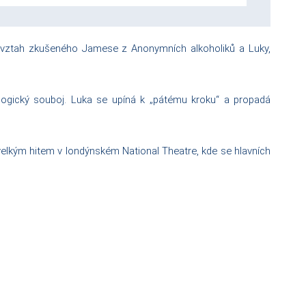
uje vztah zkušeného Jamese z Anonymních alkoholiků a Luky,
hologický souboj. Luka se upíná k „pátému kroku“ a propadá
velkým hitem v londýnském National Theatre, kde se hlavních