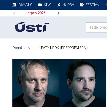
DIVADLO
KINO
HUDBA
FESTIVAL
srpen
2026
Domů
Akce
PÁTÝ KROK (PŘEDPREMIÉRA!)