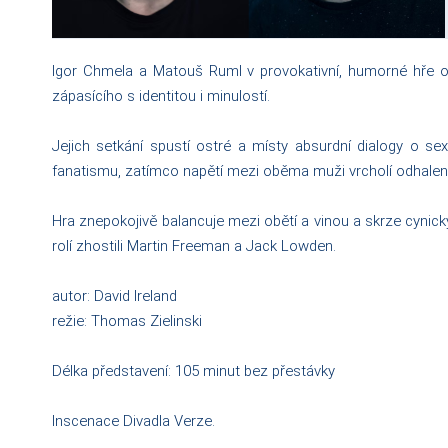
Igor Chmela a Matouš Ruml v provokativní, humorné hře o z
zápasícího s identitou i minulostí.
Jejich setkání spustí ostré a místy absurdní dialogy o se
fanatismu, zatímco napětí mezi oběma muži vrcholí odhalen
Hra znepokojivě balancuje mezi obětí a vinou a skrze cynic
rolí zhostili Martin Freeman a Jack Lowden.
autor: David Ireland
režie: Thomas Zielinski
Délka představení: 105 minut bez přestávky
Inscenace Divadla Verze.