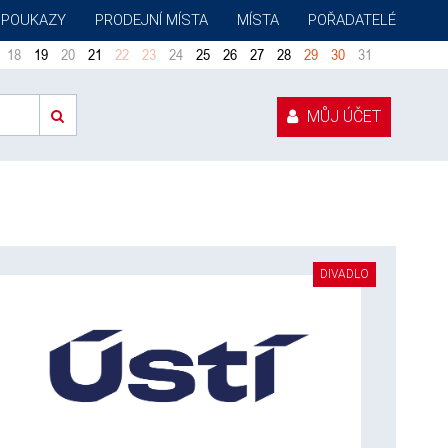
 POUKAZY
PRODEJNÍ MÍSTA
MÍSTA
POŘADATELÉ
18
19
20
21
22
23
24
25
26
27
28
29
30
31
MŮJ ÚČET
DIVADLO