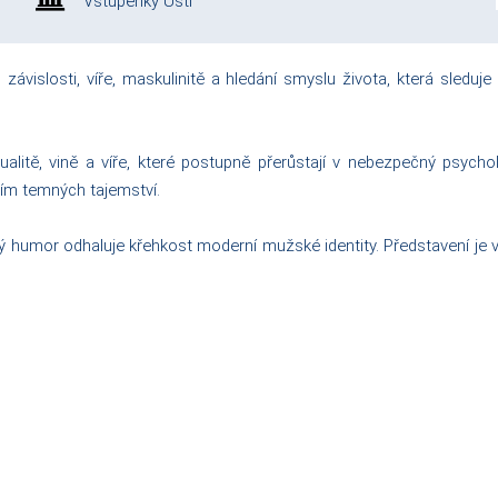
Vstupenky Ústí
ávislosti, víře, maskulinitě a hledání smyslu života, která sled
xualitě, vině a víře, které postupně přerůstají v nebezpečný psyc
ím temných tajemství.
ký humor odhaluje křehkost moderní mužské identity. Představení je 