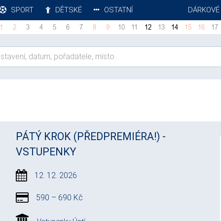
SPORT
DĚTSKÉ
OSTATNÍ
DÁRKOVÉ
1
2
3
4
5
6
7
8
9
10
11
12
13
14
15
16
17
PÁTÝ KROK (PŘEDPREMIÉRA!) -
VSTUPENKY
12. 12. 2026
590 – 690 Kč