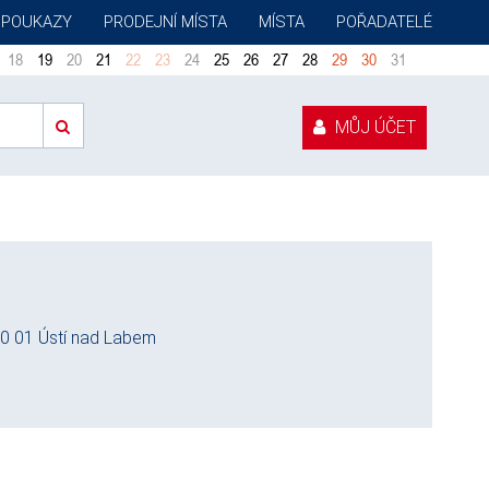
 POUKAZY
PRODEJNÍ MÍSTA
MÍSTA
POŘADATELÉ
18
19
20
21
22
23
24
25
26
27
28
29
30
31
MŮJ ÚČET
400 01 Ústí nad Labem