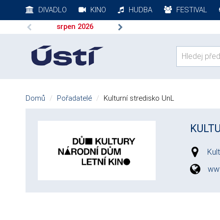
DIVADLO
KINO
HUDBA
FESTIVAL
srpen
2026
Domů
Pořadatelé
Kulturní stredisko UnL
KULTU
Kul
www