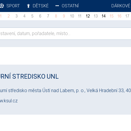
SPORT
DĚTSKÉ
OSTATNÍ
DÁRKOVÉ
1
2
3
4
5
6
7
8
9
10
11
12
13
14
15
16
17
RNÍ STREDISKO UNL
turní středisko města Ústí nad Labem, p. o., Velká Hradební 33, 
.ksul.cz